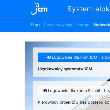
System alok
Start
Podsumowanie Centrum
Wniosek
Logowanie dla kont ICM - z d
Użytkownicy systemów ICM
Logowanie dla konta E-mail - be
Kierownicy projektów bez dostępu do