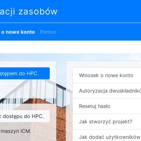
acji zasobów
 o nowe konto
Pomoc
ostępem do HPC.
Wniosek o nowe konto
Autoryzacja dwuskładnik
Resetuj hasło
z dostępu do HPC.
Jak stworzyć projekt?
 maszyn ICM.
Jak dodać użytkowników 