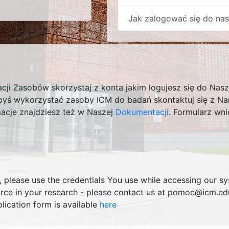
Jak zalogować się do na
ji Zasobów skorzystaj z konta jakim logujesz się do Nasz
łbyś wykorzystać zasoby ICM do badań skontaktuj się z N
cje znajdziesz też w Naszej
Dokumentacji
. Formularz wn
 please use the credentials You use while accessing our sy
rce in your research - please contact us at pomoc@icm.edu.
lication form is available
here